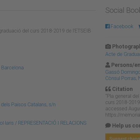
Social Bo
Facebook
e graduació del curs 2018-2019 de l'ETSEIB
Photograph
Acte de Graduac
Persons/en
e Barcelona
Gassó Domingo
Cònsul Porras, 
Citation
“Pla general del
curs 2018-2019 
 dels Països Catalans, s/n
accessed Augus
https://memori
tocol·laris / REPRESENTACIÓ I RELACIONS
Help us co
Suggest chan