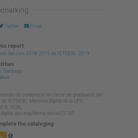
okmarking
Twitter
Email
ic report
ió del curs 2018-2019 de l'ETSEIB. 2019
tities
, Santiago
Neus
 brindis de celebració en l'acte de graduació del
de l'ETSEIB,”
Memòria Digital de la UPC
,
t 8, 2026,
adigital.upc.edu/items/show/11701
.
mplete the cataloging
ge