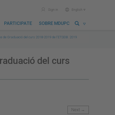
user
world
Sign in
English

PARTICIPATE
SOBRE MDUPC

te de Graduació del curs 2018-2019 de l'ETSEIB. 2019
graduació del curs
Next →