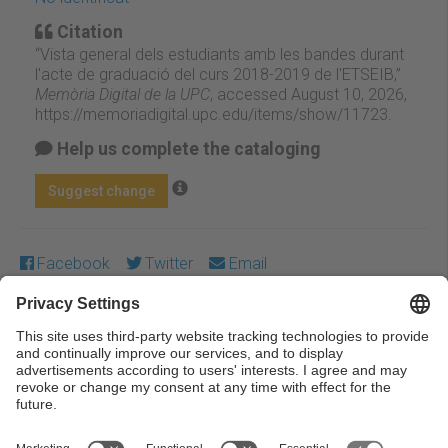
Citation
“Vista general dels estudiants amb les bandes durant
l'acte de graduació del curs 2018-2019 de l'ETSEIB,”
Memòria Digital de la UPC
, accessed August 10, 2026,
https://memoriadigital.upc.edu/items/show/11723
.
Help us complete the cataloging
Suggest change
Facebook
Twitter
Email
Except where otherwise noted, content on this work is
licensed under a Creative Commons license:
Attribution-
NonCommercial-NoDerivs 3.0 Spain