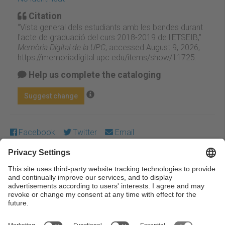
Citation
“Vista general dels estudiants amb les bandes durant
l'acte de graduació del curs 2018-2019 de l'ETSEIB,”
Memòria Digital de la UPC
, accessed August 9, 2026,
https://memoriadigital.upc.edu/items/show/11725
.
Help us complete the cataloging
Suggest change
Facebook
Twitter
Email
Except where otherwise noted, content on this work is
licensed under a Creative Commons license:
Attribution-
NonCommercial-NoDerivs 3.0 Spain