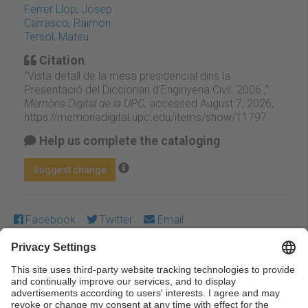
Ferrer Llop, Josep
Carrasco, Raimon
Tersol, Mateu
Citation
“Vista detall de la mesa presidencial dins la
Presentació del Diccionari d'Enginyeria Civil. 2006.,”
Memòria Digital de la UPC
, accessed August 7, 2026,
https://memoriadigital.upc.edu/items/show/11797
.
Help us complete the cataloging
Suggest change
Facebook
Twitter
Email
Except where otherwise noted, content on this work is
licensed under a Creative Commons license:
Attribution-