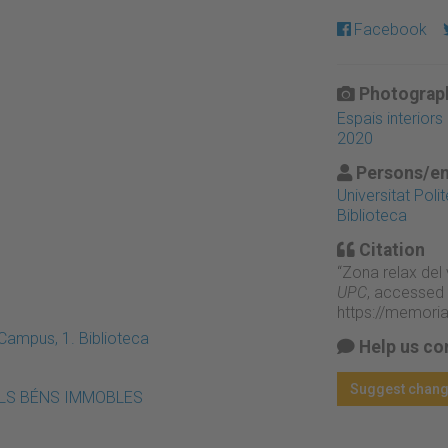
Facebook
Photograph
Espais interior
2020
Persons/en
Universitat Pol
Biblioteca
Citation
“Zona relax del 
UPC
, accessed 
https://memori
Campus, 1. Biblioteca
Help us co
Suggest chan
 DELS BÉNS IMMOBLES