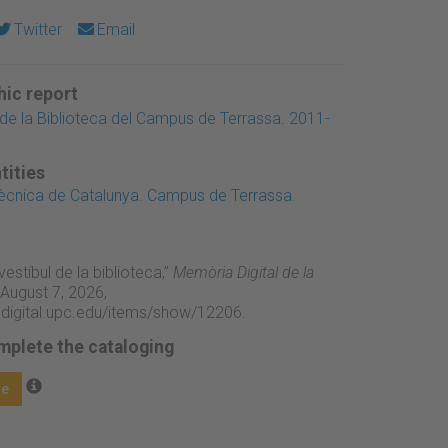
Twitter
Email
ic report
s de la Biblioteca del Campus de Terrassa. 2011-
tities
itècnica de Catalunya. Campus de Terrassa.
vestíbul de la biblioteca,”
Memòria Digital de la
August 7, 2026,
adigital.upc.edu/items/show/12206
.
mplete the cataloging
ge