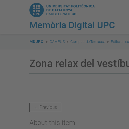
Memòria Digital UPC
You
are
MDUPC
CAMPUS
Campus de Terrassa
Edificis i e
here:
Zona relax del vestíbu
← Previous
About this item