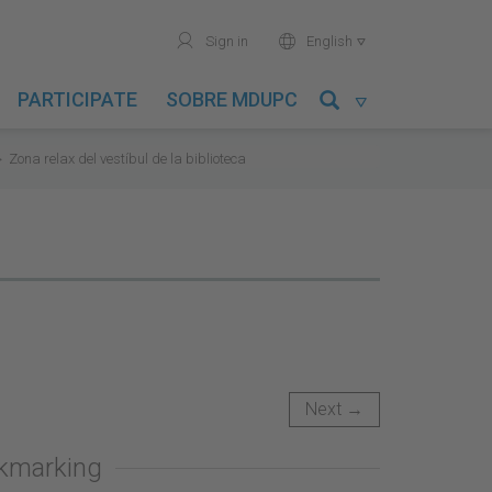
user
world
Sign in
English

PARTICIPATE
SOBRE MDUPC

Zona relax del vestíbul de la biblioteca
Next →
okmarking