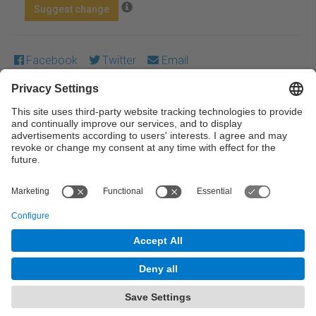
Suggest change
Facebook
Twitter
Email
Except where otherwise noted, content on this work is
licensed under a Creative Commons license:
Attribution-
NonCommercial-NoDerivs 3.0 Spain
← Previous
Next →
© UPC Universitat Politècnica de Catalunya ·
BarcelonaTech