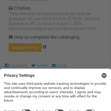
Citation
“Vista lateral de la taula d'autoritats en l'acte de
graduació del curs 2018-2019 de l'ETSEIB,”
Memòria
Digital de la UPC
, accessed August 7, 2026,
https://memoriadigital.upc.edu/items/show/12697
.
Help us complete the cataloging
Suggest change
Facebook
Twitter
Email
Except where otherwise noted, content on this work is
licensed under a Creative Commons license:
Attribution-
NonCommercial-NoDerivs 3.0 Spain