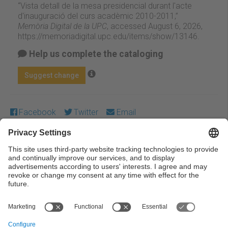
“Vista detall de la mesa presidencial durant l'acte
d'inauguració del curs acadèmic 2010-2011,”
Memòria Digital de la UPC
, accessed August 6, 2026,
https://memoriadigital.upc.edu/items/show/13146
.
Help us complete the cataloging
Suggest change
Facebook
Twitter
Email
Except where otherwise noted, content on this work is
licensed under a Creative Commons license:
Attribution-
NonCommercial-NoDerivs 3.0 Spain
← Previous
Next →