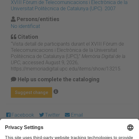
XVIII Fòrum de Telecomunicacions i Electrònica de la
Universitat Politècnica de Catalunya (UPC). 2007
Persons/entities
No identificat
Citation
“Vista detall de participants durant el XVIII Fòrum de
Telecomunicacions i Electrònica de la Universitat
Politècnica de Catalunya (UPC),”
Memòria Digital de la
UPC
, accessed August 9, 2026,
https://memoriadigital.upc.edu/items/show/13215
.
Help us complete the cataloging
Suggest change
Facebook
Twitter
Email