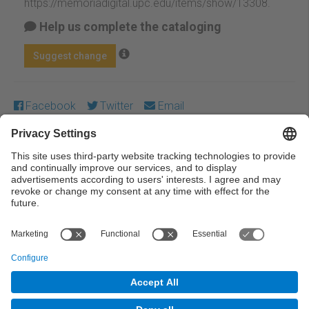
https://memoriadigital.upc.edu/items/show/13308
.
Help us complete the cataloging
Suggest change
Facebook
Twitter
Email
Except where otherwise noted, content on this work is
licensed under a Creative Commons license:
Attribution-
NonCommercial-NoDerivs 3.0 Spain
← Previous
Next →