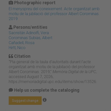
Photographic report
El menyspreu del coneixement. Acte organitzat amb
motiu de la jubilació del professor Albert Corominas.
2019
Persons/entities
Sacristán Adinolfi, Vera
Corominas Subias, Albert
Cañadell, Rosa
Hirtt, Nico
Citation
“Pla general de la taula d'autoritats durant l'acte
organitzat amb motiu de la jubilació del professor
Albert Corominas. 2019,”
Memòria Digital de la UPC
,
accessed August 7, 2026,
https://memoriadigital.upc.edu/items/show/13526
.
Help us complete the cataloging
Suggest change