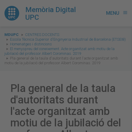
Memòria Digital
MENU
menu
UPC
You
MDUPC
CENTRES DOCENTS
are
Escola Tècnica Superior d'Enginyeria Industrial de Barcelona (ETSEIB)
Homenatges i distincions
here:
El menyspreu del coneixement. Acte organitzat amb motiu de la
jubilació del professor Albert Corominas. 2019
Pla general de la taula d'autoritats durant l'acte organitzat amb
motiu de la jubilació del professor Albert Corominas. 2019
Pla general de la taula
d'autoritats durant
l'acte organitzat amb
motiu de la jubilació del