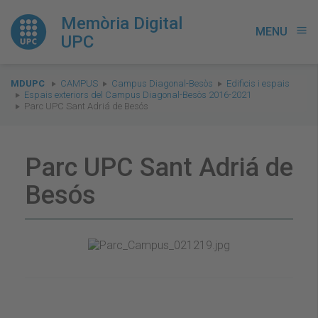
Memòria Digital
MENU
menu
UPC
You
MDUPC
CAMPUS
Campus Diagonal-Besòs
Edificis i espais
are
Espais exteriors del Campus Diagonal-Besòs 2016-2021
Parc UPC Sant Adriá de Besós
here:
Parc UPC Sant Adriá de
Besós