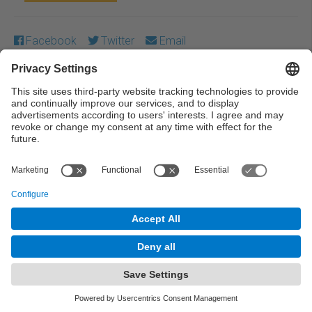
Facebook
Twitter
Email
Except where otherwise noted, content on this work is
licensed under a Creative Commons license:
Attribution-
NonCommercial-NoDerivs 3.0 Spain
← Previous
Next →
© UPC Universitat Politècnica de Catalunya ·
BarcelonaTech
Legal warning
Privacy settings