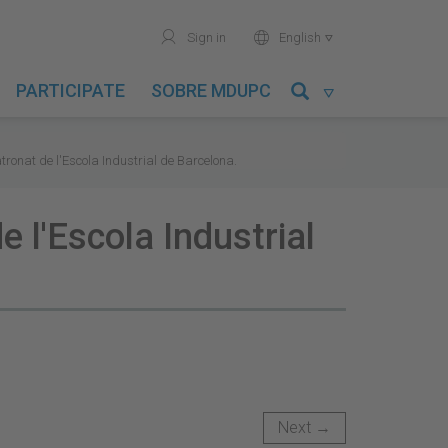
user
world
Sign in
English

PARTICIPATE
SOBRE MDUPC

ronat de l'Escola Industrial de Barcelona.
 l'Escola Industrial
Next →