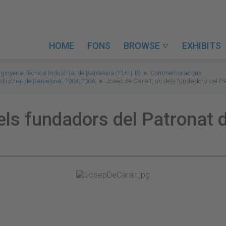
HOME
FONS
BROWSE
EXHIBITS

nginyeria Tècnica Industrial de Barcelona (EUETIB)
Commemoracions
Industrial de Barcelona. 1904-2004
Josep de Caralt, un dels fundadors del Pat
els fundadors del Patronat de