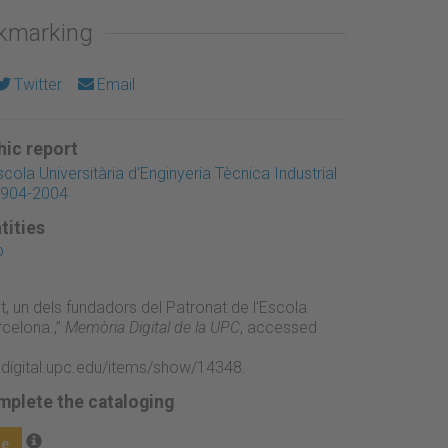
okmarking
Twitter
Email
ic report
scola Universitària d'Enginyeria Tècnica Industrial
1904-2004
tities
p
, un dels fundadors del Patronat de l'Escola
rcelona.,”
Memòria Digital de la UPC
, accessed
adigital.upc.edu/items/show/14348
.
mplete the cataloging
ge