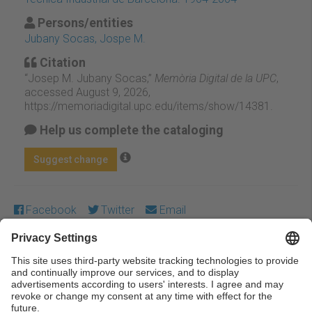
Persons/entities
Jubany Socas, Jospe M.
Citation
“Josep M. Jubany Socas,”
Memòria Digital de la UPC
,
accessed August 9, 2026,
https://memoriadigital.upc.edu/items/show/14381
.
Help us complete the cataloging
Suggest change
Facebook
Twitter
Email
Except where otherwise noted, content on this work is
licensed under a Creative Commons license:
Attribution-
NonCommercial-NoDerivs 3.0 Spain