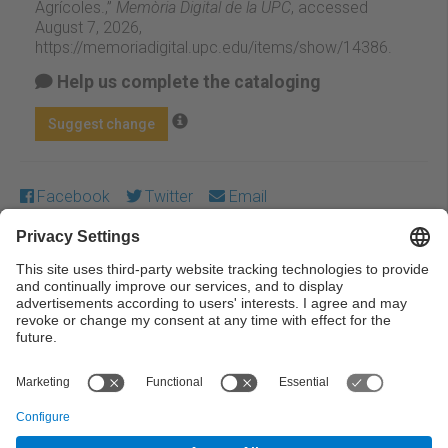
Agrícoles.,”
Memòria Digital de la UPC
, accessed
August 7, 2026,
https://memoriadigital.upc.edu/items/show/14386
.
Help us complete the cataloging
Suggest change
Facebook
Twitter
Email
Except where otherwise noted, content on this work is
licensed under a Creative Commons license:
Attribution-
NonCommercial-NoDerivs 3.0 Spain
← Previous
Next →