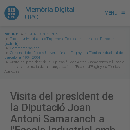
Memòria Digital
MENU
menu
UPC
You
MDUPC
CENTRES DOCENTS
are
Escola Universitària d'Enginyeria Tècnica Industrial de Barcelona
(EUETIB)
here:
Commemoracions
Centenari de l'Escola Universitària d'Enginyeria Tècnica Industrial de
Barcelona. 1904-2004
Visita del president de la Diputació Joan Antoni Samaranch a l'Escola
Industrial amb motiu de la inauguració de l'Escola d'Enginyers Tècnics
Agrícoles.
Visita del president de
la Diputació Joan
Antoni Samaranch a