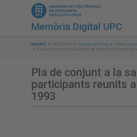
Memòria Digital UPC
You
are
MDUPC
RECTORAT
Gabinet del Rector
Festes i prem
Pla de conjunt a la sala del B5 del rector Ferraté amb alt
here:
Pla de conjunt a la sa
participants reunits a
1993