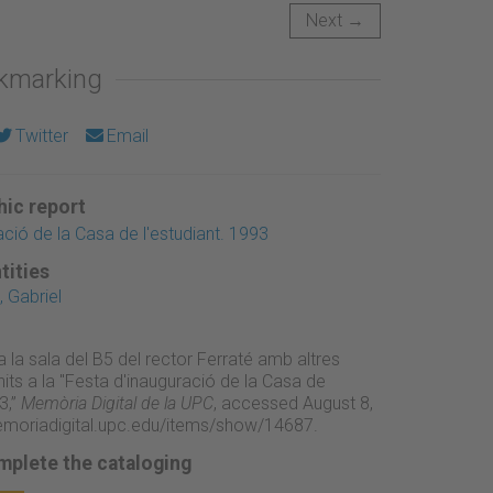
Next →
okmarking
Twitter
Email
ic report
ció de la Casa de l'estudiant. 1993
tities
 Gabriel
a la sala del B5 del rector Ferraté amb altres
nits a la "Festa d'inauguració de la Casa de
3,”
Memòria Digital de la UPC
, accessed August 8,
emoriadigital.upc.edu/items/show/14687
.
mplete the cataloging