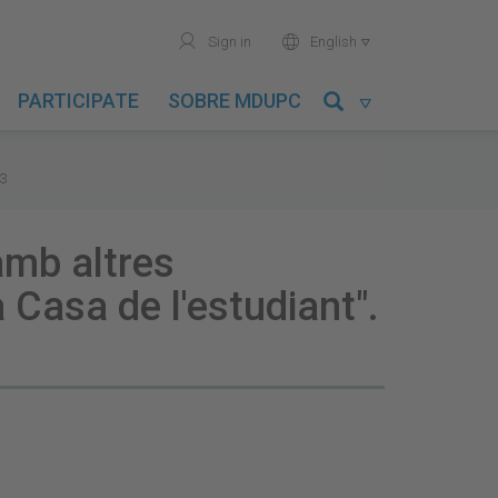
user
world
Sign in
English

PARTICIPATE
SOBRE MDUPC

93
 amb altres
a Casa de l'estudiant".