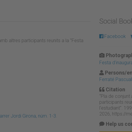
Social Bo
Facebook
amb altres participants reunits a la "Festa
Photograph
Festa d'inaugura
Persons/en
Ferraté Pascual,
Citation
“Pla de conjunt 
participants reu
l'estudiant". 199
2026,
https://m
rrer Jordi Girona, núm. 1-3.
Help us co