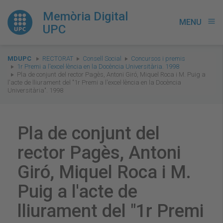
Memòria Digital
MENU
menu
UPC
You
MDUPC
RECTORAT
Consell Social
Concursos i premis
are
1r Premi a l'excel·lència en la Docència Universitària. 1998
Pla de conjunt del rector Pagès, Antoni Giró, Miquel Roca i M. Puig a
here:
l'acte de lliurament del "1r Premi a l'excel·lència en la Docència
Universitària". 1998
Pla de conjunt del
rector Pagès, Antoni
Giró, Miquel Roca i M.
Puig a l'acte de
lliurament del "1r Premi