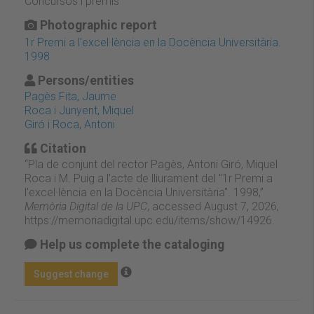
Concursos i premis
Photographic report
1r Premi a l'excel·lència en la Docència Universitària.
1998
Persons/entities
Pagès Fita, Jaume
Roca i Junyent, Miquel
Giró i Roca, Antoni
Citation
“Pla de conjunt del rector Pagès, Antoni Giró, Miquel
Roca i M. Puig a l'acte de lliurament del "1r Premi a
l'excel·lència en la Docència Universitària". 1998,”
Memòria Digital de la UPC
, accessed August 7, 2026,
https://memoriadigital.upc.edu/items/show/14926
.
Help us complete the cataloging
Suggest change