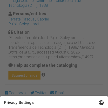
Inauguració del Centre de Transferència de
Tecnologia (CTT). 1988
Persons/entities
Ferraté Pascual, Gabriel
Pujol i Soley, Jordi
Citation
“El rector Ferraté i Jordi Pujol i Soley amb uns
assistents a l'aperitiu de la inauguració del Centre de
Transferència de Tecnologia (CTT). 1988,”
Memòria
Digital de la UPC
, accessed August 6, 2026,
https://memoriadigital.upc.edu/items/show/14927
.
Help us complete the cataloging
Suggest change
Facebook
Twitter
Email