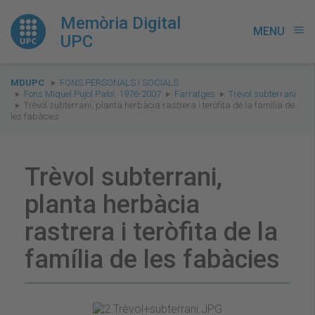
Memòria Digital
MENU
menu
UPC
You
MDUPC
FONS PERSONALS I SOCIALS
are
Fons Miquel Pujol Palol. 1976-2007
Farratges
Trèvol subterrani
Trèvol subterrani, planta herbàcia rastrera i teròfita de la família de
here:
les fabàcies
Trèvol subterrani,
planta herbàcia
rastrera i teròfita de la
família de les fabàcies