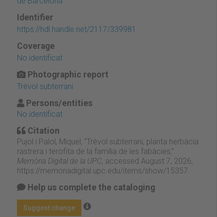
de Barcelona
Identifier
https://hdl.handle.net/2117/339981
Coverage
No identificat
Photographic report
Trèvol subterrani
Persons/entities
No identificat
Citation
Pujol i Palol, Miquel, “Trèvol subterrani, planta herbàcia
rastrera i teròfita de la família de les fabàcies,”
Memòria Digital de la UPC
, accessed August 7, 2026,
https://memoriadigital.upc.edu/items/show/15357
.
Help us complete the cataloging
Suggest change