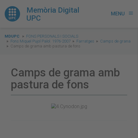
Memòria Digital
MENU
menu
UPC
You
MDUPC
FONS PERSONALS I SOCIALS
are
Fons Miquel Pujol Palol. 1976-2007
Farratges
Camps de grana
Camps de grama amb pastura de fons
here:
Camps de grama amb
pastura de fons