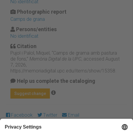
No identificat
Photographic report
Camps de grana
Persons/entities
No identificat
Citation
Pujol i Palol, Miquel, “Camps de grama amb pastura
de fons,”
Memòria Digital de la UPC
, accessed August
7, 2026,
https://memoriadigital.upc.edu/items/show/15358
.
Help us complete the cataloging
Suggest change
Facebook
Twitter
Email