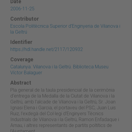
Date
2006-11-25
Contributor
Escola Politècnica Superior d'Enginyeria de Vilanova i
la Geltrú
Identifier
https://hdl.handle.net/2117/120932
Coverage
Catalunya. Vilanova i la Geltrú. Biblioteca Museu
Víctor Balaguer
Abstract
Pla general de la taula presidencial de la cerimònia
d'entrega de la Medalla de la Ciutat de Vilanova i la
Geltrú, amb l'alcade de Vilanova i la Geltrú, Sr. Joan
Ignasi Elena i Garcia, el portaveu del PSC, Juan Luis
Ruiz, l'exdegà del Col·legi d'Enginyers Tècnics
Industrials de Vilanova i la Geltrú, Ramon Enfadaque i
Arnau, i altres representants de partits poltítics de
l'Ajuntament.