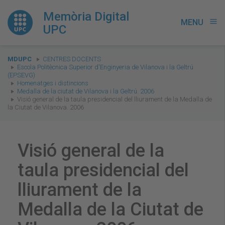
Memòria Digital
MENU
menu
UPC
You
MDUPC
CENTRES DOCENTS
are
Escola Politècnica Superior d'Enginyeria de Vilanova i la Geltrú
(EPSEVG)
here:
Homenatges i distincions
Medalla de la ciutat de Vilanova i la Geltrú. 2006
Visió general de la taula presidencial del lliurament de la Medalla de
la Ciutat de Vilanova. 2006
Visió general de la
taula presidencial del
lliurament de la
Medalla de la Ciutat de