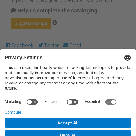
https://memoriadigital.upc.edu/items/show/1544
.
Help us complete the cataloging
Suggest change
Facebook
Twitter
Email
Except where otherwise noted, content on this work is
licensed under a Creative Commons license:
Attribution-
NonCommercial-NoDerivs 3.0 Spain
← Previous
Next →