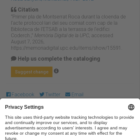
Citation
“Primer pla de Montserrat Roca durant la cloenda de
l'acte protocol·lari del seu comiat com cap de la
Biblioteca de l'ETSAB a la terrassa de l'edifici
Coderch.,”
Memòria Digital de la UPC
, accessed
August 7, 2026,
https://memoriadigital.upc.edu/items/show/15591
.
Help us complete the cataloging
Suggest change
Facebook
Twitter
Email
Except where otherwise noted, content on this work is
licensed under a Creative Commons license:
Attribution-
NonCommercial-NoDerivs 3.0 Spain