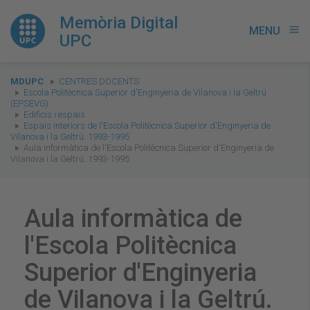
Memòria Digital
MENU
menu
UPC
You
MDUPC
CENTRES DOCENTS
are
Escola Politècnica Superior d'Enginyeria de Vilanova i la Geltrú
(EPSEVG)
here:
Edificis i espais
Espais interiors de l'Escola Politècnica Superior d'Enginyeria de
Vilanova i la Geltrú. 1993-1995
Aula informàtica de l'Escola Politècnica Superior d'Enginyeria de
Vilanova i la Geltrú. 1993-1995
Aula informàtica de
l'Escola Politècnica
Superior d'Enginyeria
de Vilanova i la Geltrú.