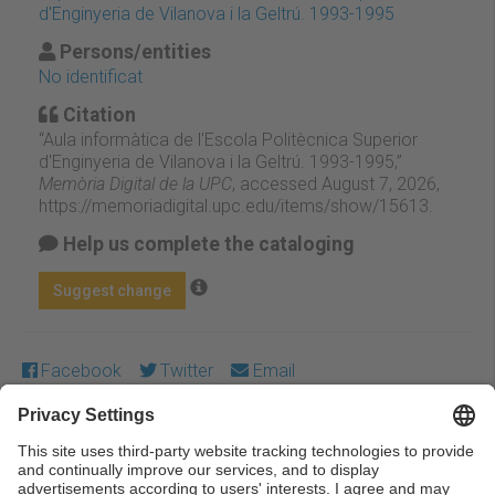
d'Enginyeria de Vilanova i la Geltrú. 1993-1995
Persons/entities
No identificat
Citation
“Aula informàtica de l'Escola Politècnica Superior
d'Enginyeria de Vilanova i la Geltrú. 1993-1995,”
Memòria Digital de la UPC
, accessed August 7, 2026,
https://memoriadigital.upc.edu/items/show/15613
.
Help us complete the cataloging
Suggest change
Facebook
Twitter
Email
Except where otherwise noted, content on this work is