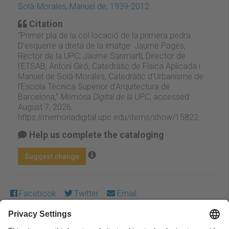
Solà-Morales, Manuel de, 1939-2012
Citation
“Primer pla de la col·locació de la primera pedra.
D'esquerre a dreta de la imatge: Jaume Pagés,
Rector de la UPC; Jaume Sanmartí, Director de
l'ETSAB; Antoni Giró, Catedràtic de Física Aplicada i
Manuel de Solà-Morales, Catedràtic d'Urbanisme de
l'Escola Tècnica Superior d'Arquitectura de
Barcelona,”
Memòria Digital de la UPC
, accessed
August 7, 2026,
https://memoriadigital.upc.edu/items/show/15822
.
Help us complete the cataloging
Suggest change
Facebook
Twitter
Email