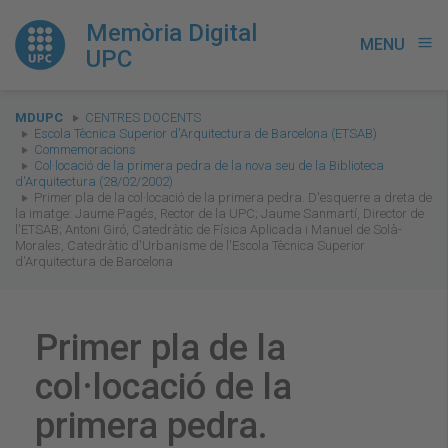
Memòria Digital
MENU
menu
UPC
You
MDUPC
CENTRES DOCENTS
are
Escola Tècnica Superior d'Arquitectura de Barcelona (ETSAB)
Commemoracions
here:
Col·locació de la primera pedra de la nova seu de la Biblioteca
d'Arquitectura (28/02/2002)
Primer pla de la col·locació de la primera pedra. D'esquerre a dreta de
la imatge: Jaume Pagés, Rector de la UPC; Jaume Sanmartí, Director de
l'ETSAB; Antoni Giró, Catedràtic de Física Aplicada i Manuel de Solà-
Morales, Catedràtic d'Urbanisme de l'Escola Tècnica Superior
d'Arquitectura de Barcelona
Primer pla de la
col·locació de la
primera pedra.