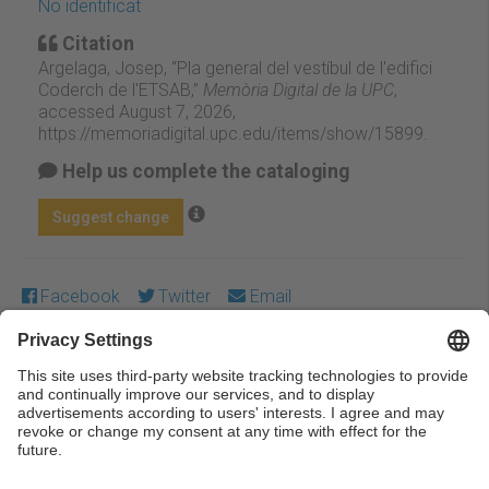
No identificat
Citation
Argelaga, Josep, “Pla general del vestíbul de l'edifici
Coderch de l'ETSAB,”
Memòria Digital de la UPC
,
accessed August 7, 2026,
https://memoriadigital.upc.edu/items/show/15899
.
Help us complete the cataloging
Suggest change
Facebook
Twitter
Email
Except where otherwise noted, content on this work is
licensed under a Creative Commons license:
Attribution-
NonCommercial-NoDerivs 3.0 Spain