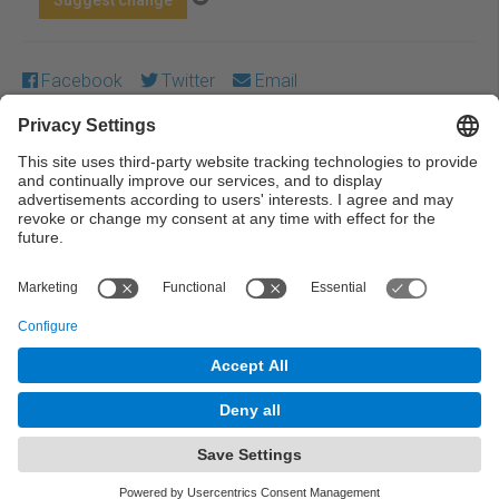
Facebook
Twitter
Email
Except where otherwise noted, content on this work is
licensed under a Creative Commons license:
Attribution-
NonCommercial-NoDerivs 3.0 Spain
← Previous
Next →
© UPC Universitat Politècnica de Catalunya ·
BarcelonaTech
Legal warning
Privacy settings