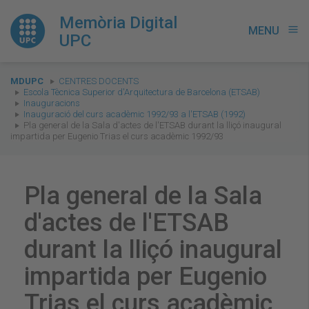
Memòria Digital
MENU
menu
UPC
You
MDUPC
CENTRES DOCENTS
are
Escola Tècnica Superior d'Arquitectura de Barcelona (ETSAB)
Inauguracions
here:
Inauguració del curs acadèmic 1992/93 a l'ETSAB (1992)
Pla general de la Sala d'actes de l'ETSAB durant la lliçó inaugural
impartida per Eugenio Trias el curs acadèmic 1992/93
Pla general de la Sala
d'actes de l'ETSAB
durant la lliçó inaugural
impartida per Eugenio
Trias el curs acadèmic