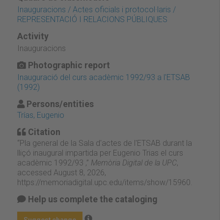
Inauguracions / Actes oficials i protocol·laris /
REPRESENTACIÓ I RELACIONS PÚBLIQUES
Activity
Inauguracions
Photographic report
Inauguració del curs acadèmic 1992/93 a l'ETSAB
(1992)
Persons/entities
Trías, Eugenio
Citation
“Pla general de la Sala d'actes de l'ETSAB durant la
lliçó inaugural impartida per Eugenio Trias el curs
acadèmic 1992/93 ,”
Memòria Digital de la UPC
,
accessed August 8, 2026,
https://memoriadigital.upc.edu/items/show/15960
.
Help us complete the cataloging
Suggest change