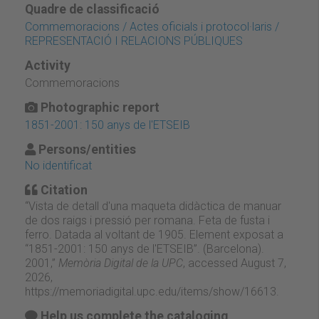
Quadre de classificació
Commemoracions / Actes oficials i protocol·laris /
REPRESENTACIÓ I RELACIONS PÚBLIQUES
Activity
Commemoracions
Photographic report
1851-2001: 150 anys de l'ETSEIB
Persons/entities
No identificat
Citation
“Vista de detall d'una maqueta didàctica de manuar
de dos raigs i pressió per romana. Feta de fusta i
ferro. Datada al voltant de 1905. Element exposat a
“1851-2001: 150 anys de l'ETSEIB”. (Barcelona).
2001,”
Memòria Digital de la UPC
, accessed August 7,
2026,
https://memoriadigital.upc.edu/items/show/16613
.
Help us complete the cataloging