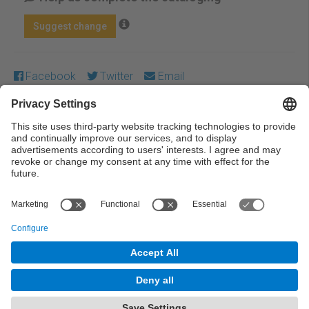
Suggest change
Facebook
Twitter
Email
Except where otherwise noted, content on this work is
licensed under a Creative Commons license:
Attribution-
NonCommercial-NoDerivs 3.0 Spain
← Previous
Next →
© UPC Universitat Politècnica de Catalunya ·
BarcelonaTech