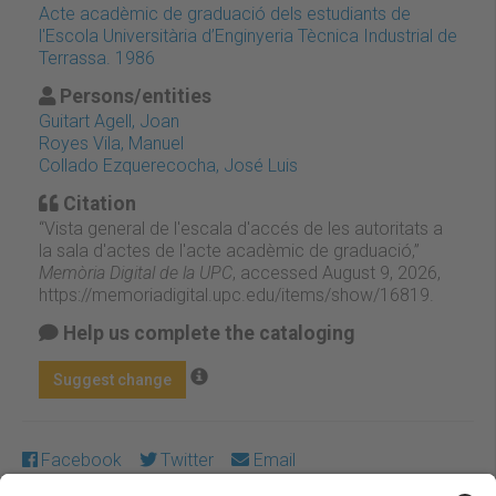
Acte acadèmic de graduació dels estudiants de
l'Escola Universitària d’Enginyeria Tècnica Industrial de
Terrassa. 1986
Persons/entities
Guitart Agell, Joan
Royes Vila, Manuel
Collado Ezquerecocha, José Luis
Citation
“Vista general de l'escala d'accés de les autoritats a
la sala d'actes de l'acte acadèmic de graduació,”
Memòria Digital de la UPC
, accessed August 9, 2026,
https://memoriadigital.upc.edu/items/show/16819
.
Help us complete the cataloging
Suggest change
Facebook
Twitter
Email