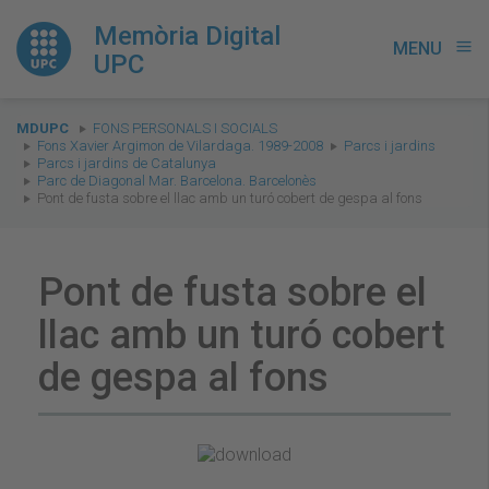
Memòria Digital
MENU
menu
UPC
You
MDUPC
FONS PERSONALS I SOCIALS
are
Fons Xavier Argimon de Vilardaga. 1989-2008
Parcs i jardins
Parcs i jardins de Catalunya
here:
Parc de Diagonal Mar. Barcelona. Barcelonès
Pont de fusta sobre el llac amb un turó cobert de gespa al fons
Pont de fusta sobre el
llac amb un turó cobert
de gespa al fons