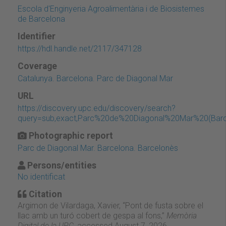
Escola d'Enginyeria Agroalimentària i de Biosistemes
de Barcelona
Identifier
https://hdl.handle.net/2117/347128
Coverage
Catalunya. Barcelona. Parc de Diagonal Mar
URL
https://discovery.upc.edu/discovery/search?
query=sub,exact,Parc%20de%20Diagonal%20Mar%20(Barc
Photographic report
Parc de Diagonal Mar. Barcelona. Barcelonès
Persons/entities
No identificat
Citation
Argimon de Vilardaga, Xavier, “Pont de fusta sobre el
llac amb un turó cobert de gespa al fons,”
Memòria
Digital de la UPC
, accessed August 7, 2026,