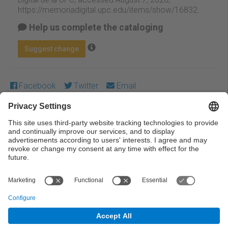
https://memoriadigital.upc.edu/items/show/16832
.
Help us complete the cataloging
Suggest change
Facebook
Twitter
Email
Except where otherwise noted, content on this work is
licensed under a Creative Commons license:
Attribution-
NonCommercial-NoDerivs 3.0 Spain
← Previous
Next →