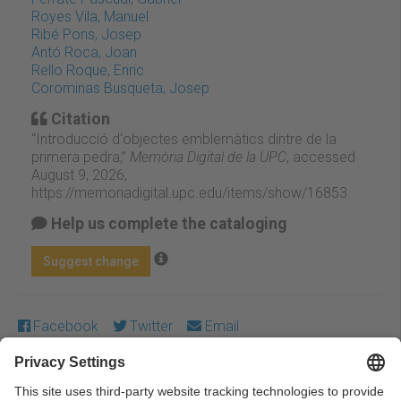
Royes Vila, Manuel
Ribé Pons, Josep
Antó Roca, Joan
Rello Roque, Enric
Corominas Busqueta, Josep
Citation
“Introducció d'objectes emblemàtics dintre de la
primera pedra,”
Memòria Digital de la UPC
, accessed
August 9, 2026,
https://memoriadigital.upc.edu/items/show/16853
.
Help us complete the cataloging
Suggest change
Facebook
Twitter
Email