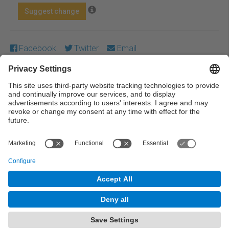
Suggest change
Facebook
Twitter
Email
Except where otherwise noted, content on this work is
licensed under a Creative Commons license:
Attribution-
NonCommercial-NoDerivs 3.0 Spain
← Previous
Next →
© UPC Universitat Politècnica de Catalunya ·
BarcelonaTech