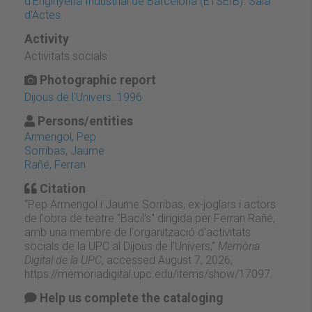
d'Enginyeria Industrial de Barcelona (ETSEIB). Sala
d'Actes.
Activity
Activitats socials
Photographic report
Dijous de l'Univers. 1996
Persons/entities
Armengol, Pep
Sorribas, Jaume
Rañé, Ferran
Citation
“Pep Armengol i Jaume Sorribas, ex-joglars i actors
de l'obra de teatre "Bacil's" dirigida per Ferran Rañé,
amb una membre de l'organització d'activitats
socials de la UPC al Dijous de l'Univers,”
Memòria
Digital de la UPC
, accessed August 7, 2026,
https://memoriadigital.upc.edu/items/show/17097
.
Help us complete the cataloging