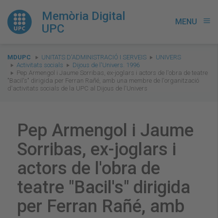
Memòria Digital
MENU
menu
UPC
You
MDUPC
UNITATS D'ADMINISTRACIÓ I SERVEIS
UNIVERS
are
Activitats socials
Dijous de l'Univers. 1996
Pep Armengol i Jaume Sorribas, ex-joglars i actors de l'obra de teatre
here:
"Bacil's" dirigida per Ferran Rañé, amb una membre de l'organització
d'activitats socials de la UPC al Dijous de l'Univers
Pep Armengol i Jaume
Sorribas, ex-joglars i
actors de l'obra de
teatre "Bacil's" dirigida
per Ferran Rañé, amb