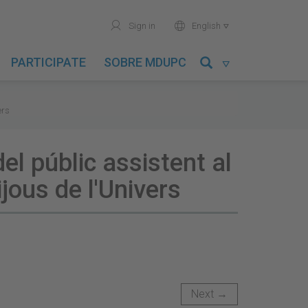
user
world
Sign in
English

PARTICIPATE
SOBRE MDUPC

vers
el públic assistent al
ijous de l'Univers
Next →