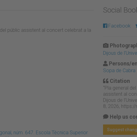
Social Bo
Facebook
el públic assistent al concert celebrat a la
Photograph
Dijous de l'Univ
Persons/en
Sopa de Cabra 
Citation
“Pla general del
assistent al con
Dijous de l'Unive
8, 2026,
https:
Help us co
Suggest chan
onal, núm. 647. Escola Tècnica Superior