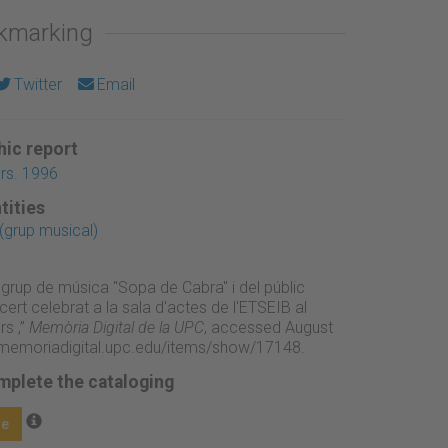
okmarking
Twitter
Email
ic report
ers. 1996
tities
(grup musical)
 grup de música "Sopa de Cabra" i del públic
cert celebrat a la sala d'actes de l'ETSEIB al
rs ,”
Memòria Digital de la UPC
, accessed August
//memoriadigital.upc.edu/items/show/17148
.
mplete the cataloging
ge