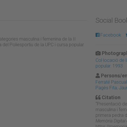
Social Bo
Facebook
ategories masculina i femenina de la II
 del Poliesportiu de la UPC i cursa popular
Photograph
Col·locació de l
popular. 1993
Persons/en
Ferraté Pascual,
Pagès Fita, Ja
Citation
“Presentació del
masculina i feme
primera pedra de
Memòria Digital
https://memori