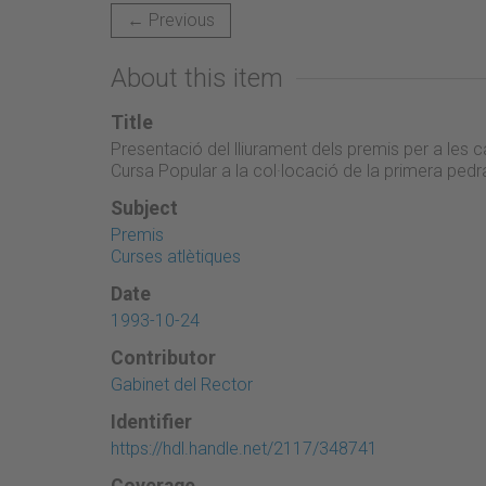
← Previous
About this item
Title
Presentació del lliurament dels premis per a les c
Cursa Popular a la col·locació de la primera pedra
Subject
Premis
Curses atlètiques
Date
1993-10-24
Contributor
Gabinet del Rector
Identifier
https://hdl.handle.net/2117/348741
Coverage