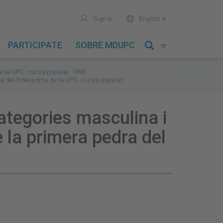
user
world
Sign in
English

PARTICIPATE
SOBRE MDUPC

de la UPC i cursa popular. 1993
ra del Poliesportiu de la UPC i cursa popular
categories masculina i
e la primera pedra del