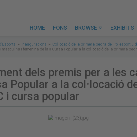
HOME
FONS
BROWSE
EXHIBITS

d'Esports
Inauguracions
Col·locació de la primera pedra del Poliesportiu 
s masculina i femenina de la II Cursa Popular a la col·locació de la primera ped
ament dels premis per a les 
a Popular a la col·locació d
C i cursa popular