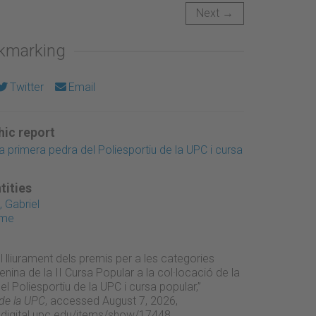
Next →
okmarking
Twitter
Email
ic report
a primera pedra del Poliesportiu de la UPC i cursa
tities
 Gabriel
ume
 lliurament dels premis per a les categories
nina de la II Cursa Popular a la col·locació de la
l Poliesportiu de la UPC i cursa popular,”
 de la UPC
, accessed August 7, 2026,
adigital.upc.edu/items/show/17448
.