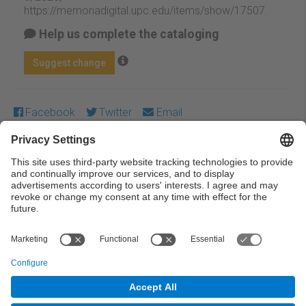
https://memoriadigital.upc.edu/items/show/17507
.
Help us complete the cataloging
Suggest change
Facebook
Twitter
Email
Except where otherwise noted, content on this work is
licensed under a Creative Commons license:
Attribution-
NonCommercial-NoDerivs 3.0 Spain
← Previous
Next →