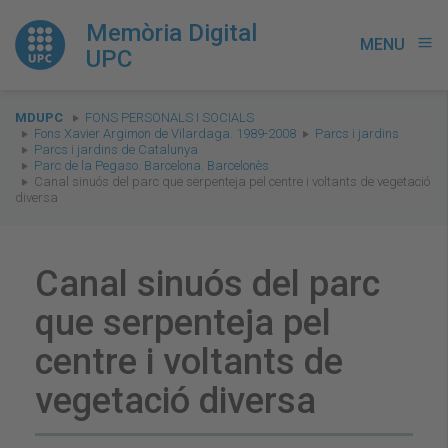
Memòria Digital
MENU
menu
UPC
You
MDUPC
FONS PERSONALS I SOCIALS
are
Fons Xavier Argimon de Vilardaga. 1989-2008
Parcs i jardins
Parcs i jardins de Catalunya
here:
Parc de la Pegaso. Barcelona. Barcelonès
Canal sinuós del parc que serpenteja pel centre i voltants de vegetació
diversa
Canal sinuós del parc
que serpenteja pel
centre i voltants de
vegetació diversa