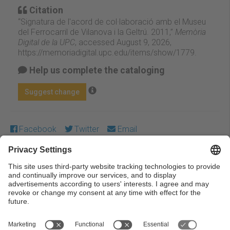
Citation
“Signatura de l'acord de col·laboració amb el Museu
del Ferrocarril de Vilanova i la Geltrú. 2011,”
Memòria
Digital de la UPC
, accessed August 9, 2026,
https://memoriadigital.upc.edu/items/show/1779
.
Help us complete the cataloging
Suggest change
Facebook
Twitter
Email
Except where otherwise noted, content on this work is
licensed under a Creative Commons license:
Attribution-
NonCommercial-NoDerivs 3.0 Spain