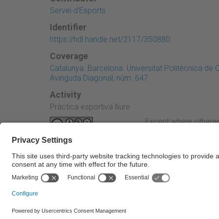
Servei d'Esports
Identifier
https://hdl.handle.net/2117/350880
Coverage
Catalunya. Barcelona. Universitat Politècnica d
Avinguda Diagonal, núm. 647
Activity
Pràctica esportiva lliure
Except where otherwi
Attribution-NonComme
← Previous
© UPC Universitat Politècnica de Catalunya · Ba