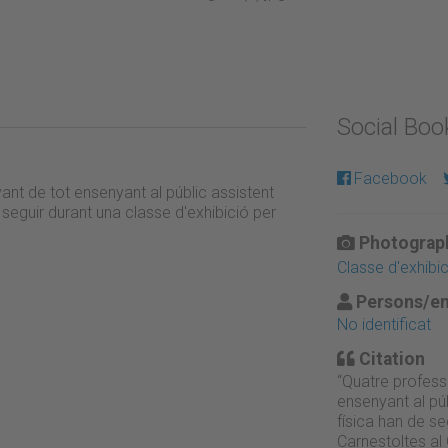
Social Bo
Facebook
nt de tot ensenyant al públic assistent
 seguir durant una classe d'exhibició per
Photograph
Classe d'exhibi
Persons/en
No identificat
Citation
“Quatre profess
ensenyant al púb
física han de se
Carnestoltes al