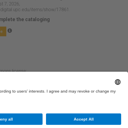
t 7, 2026,
adigital.upc.edu/items/show/17861
.
mplete the cataloging
ge
mmons license:
Next →
Legal warning
Privacy settings