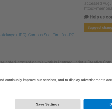
accessed Augus
https://memori
Help us co
Suggest chan
e Catalunya (UPC). Campus Sud. Gimnàs UPC.
se noted, content on this work is licensed under a Creative Co
rcial-NoDerivs 3.0 Spain
rcelonaTech