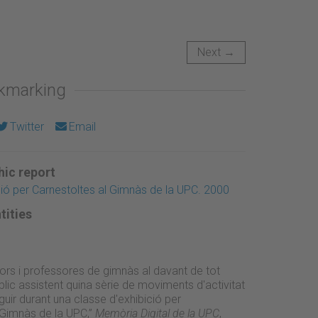
Next →
okmarking
Twitter
Email
ic report
ció per Carnestoltes al Gimnàs de la UPC. 2000
tities
ors i professores de gimnàs al davant de tot
lic assistent quina sèrie de moviments d'activitat
guir durant una classe d'exhibició per
 Gimnàs de la UPC,”
Memòria Digital de la UPC
,