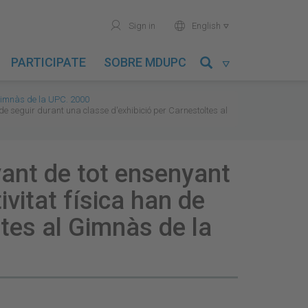
user
world
Sign in
English

PARTICIPATE
SOBRE MDUPC

 Gimnàs de la UPC. 2000
de seguir durant una classe d'exhibició per Carnestoltes al
vant de tot ensenyant
ivitat física han de
ltes al Gimnàs de la