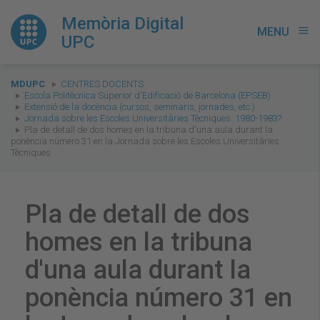
Memòria Digital
MENU
menu
UPC
You
MDUPC
CENTRES DOCENTS
are
Escola Politècnica Superior d'Edificació de Barcelona (EPSEB)
Extensió de la docència (cursos, seminaris, jornades, etc.)
here:
Jornada sobre les Escoles Universitàries Tècniques. 1980-1983?
Pla de detall de dos homes en la tribuna d'una aula durant la
ponència número 31 en la Jornada sobre les Escoles Universitàries
Tècniques
Pla de detall de dos
homes en la tribuna
d'una aula durant la
ponència número 31 en