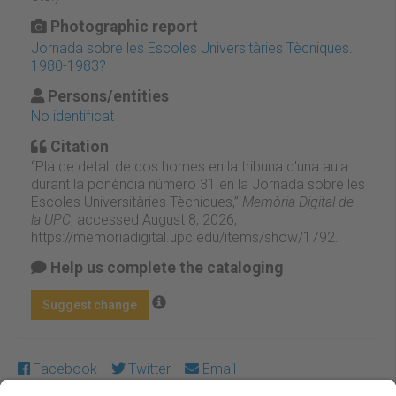
Photographic report
Jornada sobre les Escoles Universitàries Tècniques.
1980-1983?
Persons/entities
No identificat
Citation
“Pla de detall de dos homes en la tribuna d'una aula
durant la ponència número 31 en la Jornada sobre les
Escoles Universitàries Tècniques,”
Memòria Digital de
la UPC
, accessed August 8, 2026,
https://memoriadigital.upc.edu/items/show/1792
.
Help us complete the cataloging
Suggest change
Facebook
Twitter
Email