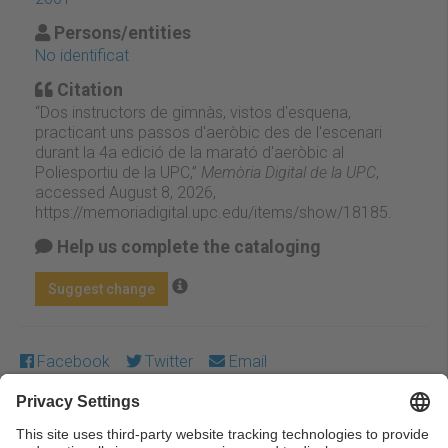
Persons/entities
No identificat
Citation
“Dos instructors de gimnàs, vistos d'esquena,
practicant uns passos d'aeròbic des de l'escenari
durant la 4a edició de la marató d'aeròbic al
Poliesportiu de la UPC,”
Memòria Digital de la UPC
,
accessed August 8, 2026,
https://memoriadigital.upc.edu/items/show/18185
.
Help us complete the cataloging
Suggest change
Facebook
Twitter
Email