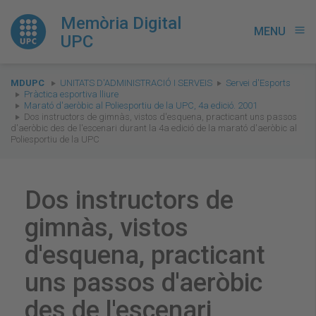
Memòria Digital
MENU
menu
UPC
You
MDUPC
UNITATS D'ADMINISTRACIÓ I SERVEIS
Servei d'Esports
are
Pràctica esportiva lliure
Marató d'aeròbic al Poliesportiu de la UPC, 4a edició. 2001
here:
Dos instructors de gimnàs, vistos d'esquena, practicant uns passos
d'aeròbic des de l'escenari durant la 4a edició de la marató d'aeròbic al
Poliesportiu de la UPC
Dos instructors de
gimnàs, vistos
d'esquena, practicant
uns passos d'aeròbic
des de l'escenari