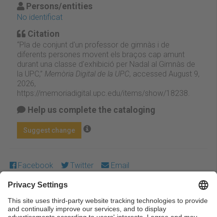
Persons/entities
No identificat
Citation
“Pla de conjunt d'un professor de gimnàs i de
diferents persones movent els braços cap amunt
durant una classe d'exhibició per Nadal al Gimnàs de
la UPC,”
Memòria Digital de la UPC
, accessed August 9,
2026,
https://memoriadigital.upc.edu/items/show/18238
.
Help us complete the cataloging
Suggest change
Facebook
Twitter
Email
Except where otherwise noted, content on this work is