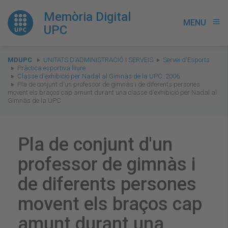
Memòria Digital
MENU
menu
UPC
You
MDUPC
UNITATS D'ADMINISTRACIÓ I SERVEIS
Servei d'Esports
are
Pràctica esportiva lliure
Classe d'exhibició per Nadal al Gimnàs de la UPC. 2006
here:
Pla de conjunt d'un professor de gimnàs i de diferents persones
movent els braços cap amunt durant una classe d'exhibició per Nadal al
Gimnàs de la UPC
Pla de conjunt d'un
professor de gimnàs i
de diferents persones
movent els braços cap
amunt durant una