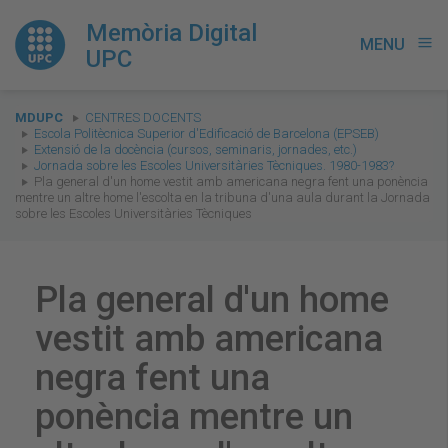
Memòria Digital
MENU
menu
UPC
You
MDUPC
CENTRES DOCENTS
are
Escola Politècnica Superior d'Edificació de Barcelona (EPSEB)
Extensió de la docència (cursos, seminaris, jornades, etc.)
here:
Jornada sobre les Escoles Universitàries Tècniques. 1980-1983?
Pla general d'un home vestit amb americana negra fent una ponència
mentre un altre home l'escolta en la tribuna d'una aula durant la Jornada
sobre les Escoles Universitàries Tècniques
Pla general d'un home
vestit amb americana
negra fent una
ponència mentre un