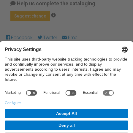
Help us complete the cataloging
Suggest change
Facebook
Twitter
Email
Except where otherwise noted, content on this work is
licensed under a Creative Commons license:
Attribution-
NonCommercial-NoDerivs 3.0 Spain
← Previous
Next →
© UPC Universitat Politècnica de Catalunya ·
BarcelonaTech