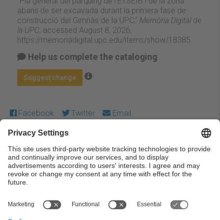
“Pla general del pàrquing de l'ETSEIB i de la zona
abans de ser excavada durant la primera fase de
construcció del Gimnàs de la UPC,”
Memòria Digital de
la UPC
, accessed August 8, 2026,
https://memoriadigital.upc.edu/items/show/18385
.
Help us complete the cataloging
Suggest change
Facebook
Twitter
Email
Except where otherwise noted, content on this work is
licensed under a Creative Commons license:
Attribution-
NonCommercial-NoDerivs 3.0 Spain
← Previous
Next →