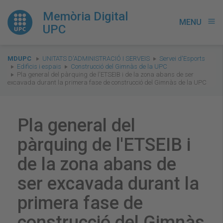
Memòria Digital
MENU
menu
UPC
You
MDUPC
UNITATS D'ADMINISTRACIÓ I SERVEIS
Servei d'Esports
are
Edificis i espais
Construcció del Gimnàs de la UPC
Pla general del pàrquing de l'ETSEIB i de la zona abans de ser
here:
excavada durant la primera fase de construcció del Gimnàs de la UPC
Pla general del
pàrquing de l'ETSEIB i
de la zona abans de
ser excavada durant la
primera fase de
construcció del Gimnàs