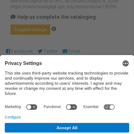
Memòria Digital de la UPC
, accessed August 8, 2026,
https://memoriadigital.upc.edu/items/show/18399
.
Help us complete the cataloging
Suggest change
Facebook
Twitter
Email
Except where otherwise noted, content on this work is
licensed under a Creative Commons license:
Attribution-
NonCommercial-NoDerivs 3.0 Spain
← Previous
Next →