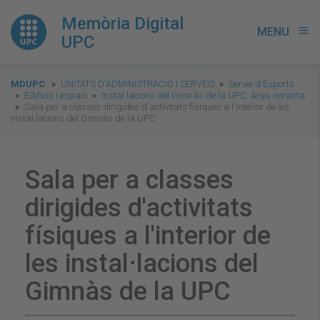
Memòria Digital
MENU
menu
UPC
You
MDUPC
UNITATS D'ADMINISTRACIÓ I SERVEIS
Servei d'Esports
are
Edificis i espais
Instal·lacions del Gimnàs de la UPC. Anys noranta
Sala per a classes dirigides d'activitats físiques a l'interior de les
here:
instal·lacions del Gimnàs de la UPC
Sala per a classes
dirigides d'activitats
físiques a l'interior de
les instal·lacions del
Gimnàs de la UPC