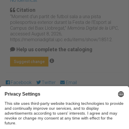
No identificat
Citation
“Moment d'un partit de futbol sala a una pista
poliesportiva exterior durant la Festa de l'Esport al
Campus del Baix Llobregat,”
Memòria Digital de la UPC
,
accessed August 8, 2026,
https://memoriadigital.upc.edu/items/show/18512
.
Help us complete the cataloging
Suggest change
Facebook
Twitter
Email
Except where otherwise noted, content on this work is
licensed under a Creative Commons license:
Attribution-
NonCommercial-NoDerivs 3.0 Spain