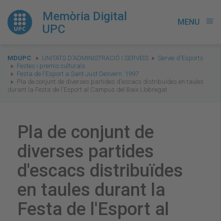
Memòria Digital
MENU
menu
UPC
You
MDUPC
UNITATS D'ADMINISTRACIÓ I SERVEIS
Servei d'Esports
are
Festes i premis culturals
Festa de l'Esport a Sant Just Desvern. 1997
here:
Pla de conjunt de diverses partides d'escacs distribuïdes en taules
durant la Festa de l'Esport al Campus del Baix Llobregat
Pla de conjunt de
diverses partides
d'escacs distribuïdes
en taules durant la
Festa de l'Esport al