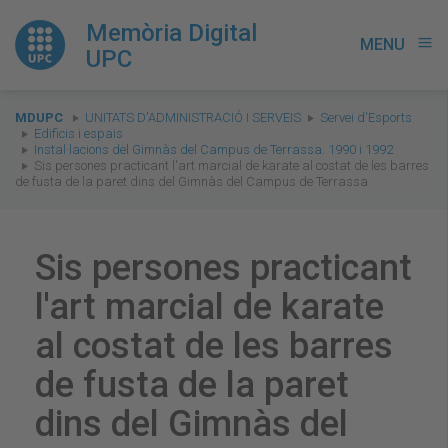
Memòria Digital
MENU
menu
UPC
You
MDUPC
UNITATS D'ADMINISTRACIÓ I SERVEIS
Servei d'Esports
are
Edificis i espais
Instal·lacions del Gimnàs del Campus de Terrassa. 1990 i 1992
here:
Sis persones practicant l'art marcial de karate al costat de les barres
de fusta de la paret dins del Gimnàs del Campus de Terrassa
Sis persones practicant
l'art marcial de karate
al costat de les barres
de fusta de la paret
dins del Gimnàs del