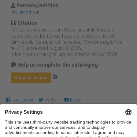
Persons/entities
No identificat
Citation
“Sis persones practicant l'art marcial de karate al
costat de les barres de fusta de la paret dins del
Gimnàs del Campus de Terrassa,”
Memòria Digital de
la UPC
, accessed August 8, 2026,
https://memoriadigital.upc.edu/items/show/18690
.
Help us complete the cataloging
Suggest change
Facebook
Twitter
Email
Except where otherwise noted, content on this work is
licensed under a Creative Commons license:
Attribution-