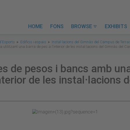
HOME
FONS
BROWSE
EXHIBITS

d'Esports
Edificis i espais
Instal·lacions del Gimnàs del Campus de Terra
utilitzant una barra de pes a l'interior de les instal·lacions del Gimnàs del 
es de pesos i bancs amb una 
nterior de les instal·lacions