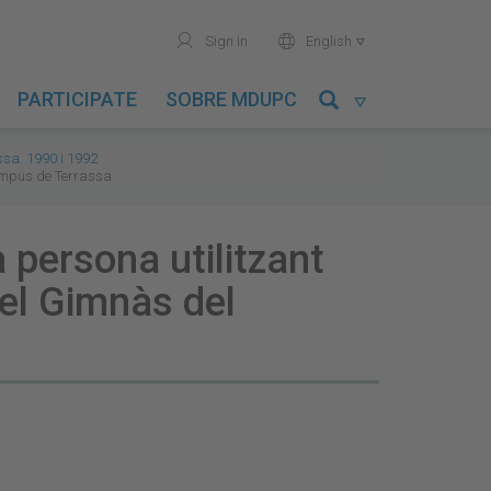
user
world
Sign in
English

PARTICIPATE
SOBRE MDUPC

ssa. 1990 i 1992
Campus de Terrassa
persona utilitzant
 del Gimnàs del