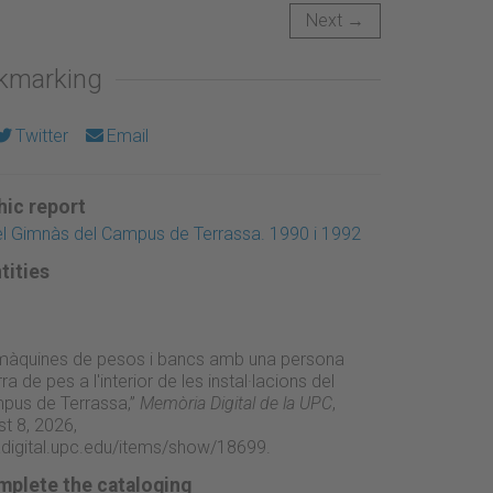
Next →
okmarking
Twitter
Email
ic report
del Gimnàs del Campus de Terrassa. 1990 i 1992
tities
 màquines de pesos i bancs amb una persona
rra de pes a l'interior de les instal·lacions del
pus de Terrassa,”
Memòria Digital de la UPC
,
t 8, 2026,
adigital.upc.edu/items/show/18699
.
mplete the cataloging