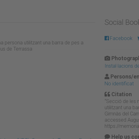
Social Bo
Facebook
 persona utilitzant una barra de pes a
mpus de Terrassa
Photograph
Instal·lacions 
Persons/en
No identificat
Citation
“Secció de les
utilitzant una ba
Gimnàs del Cam
accessed Augus
https://memori
Help us co