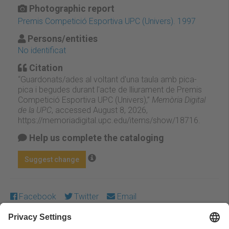
Photographic report
Premis Competició Esportiva UPC (Univers). 1997
Persons/entities
No identificat
Citation
“Guardonats/ades al voltant d'una taula amb pica-
pica i begudes durant l'acte de lliurament de Premis
Competició Esportiva UPC (Univers),”
Memòria Digital
de la UPC
, accessed August 8, 2026,
https://memoriadigital.upc.edu/items/show/18716
.
Help us complete the cataloging
Suggest change
Facebook
Twitter
Email