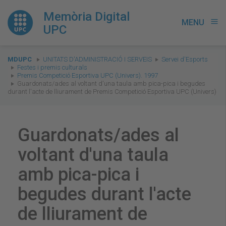
Memòria Digital
MENU
menu
UPC
You
MDUPC
UNITATS D'ADMINISTRACIÓ I SERVEIS
Servei d'Esports
are
Festes i premis culturals
Premis Competició Esportiva UPC (Univers). 1997
here:
Guardonats/ades al voltant d'una taula amb pica-pica i begudes
durant l'acte de lliurament de Premis Competició Esportiva UPC (Univers)
Guardonats/ades al
voltant d'una taula
amb pica-pica i
begudes durant l'acte
de lliurament de