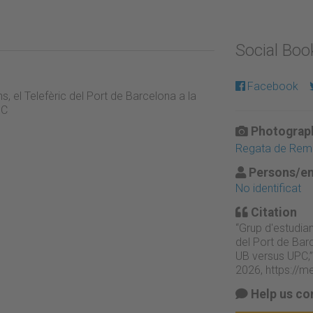
Social Bo
Facebook
ns, el Telefèric del Port de Barcelona a la
PC
Photograph
Regata de Rem U
Persons/en
No identificat
Citation
“Grup d'estudiant
del Port de Bar
UB versus UPC,
2026,
https://m
Help us co