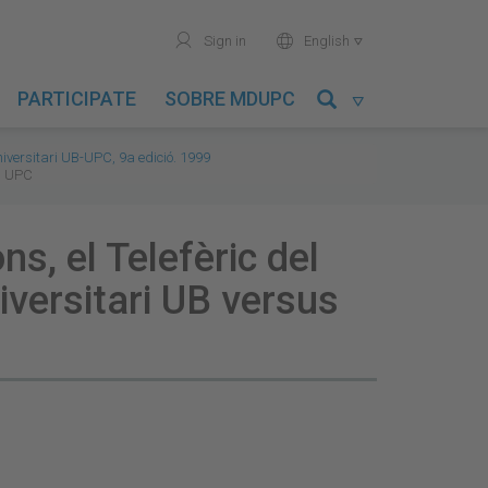
user
world
Sign in
English

PARTICIPATE
SOBRE MDUPC

versitari UB-UPC, 9a edició. 1999
us UPC
ns, el Telefèric del
versitari UB versus