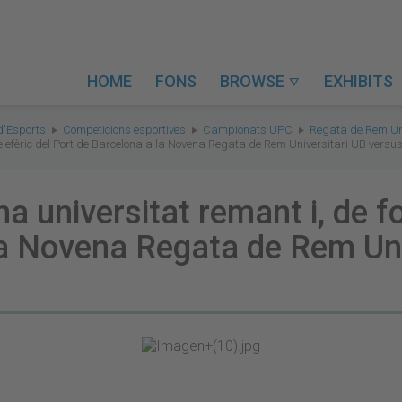
HOME
FONS
BROWSE
EXHIBITS

d'Esports
Competicions esportives
Campionats UPC
Regata de Rem Uni
 Telefèric del Port de Barcelona a la Novena Regata de Rem Universitari UB vers
a universitat remant i, de fo
la Novena Regata de Rem Uni