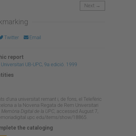
Next →
okmarking
Twitter
Email
ic report
niversitari UB-UPC, 9a edició. 1999
tities
s d'una universitat remant i, de fons, el Telefèric
celona a la Novena Regata de Rem Universitari
”
Memòria Digital de la UPC
, accessed August 7,
emoriadigital.upc.edu/items/show/18865
.
mplete the cataloging