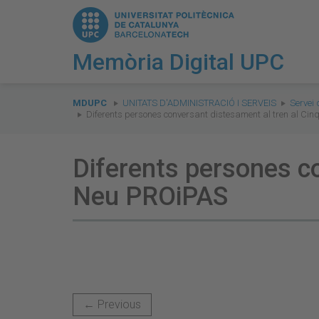
Memòria Digital UPC
You
are
MDUPC
UNITATS D'ADMINISTRACIÓ I SERVEIS
Servei 
Diferents persones conversant distesament al tren al Ci
here:
Diferents persones co
Neu PROiPAS
← Previous