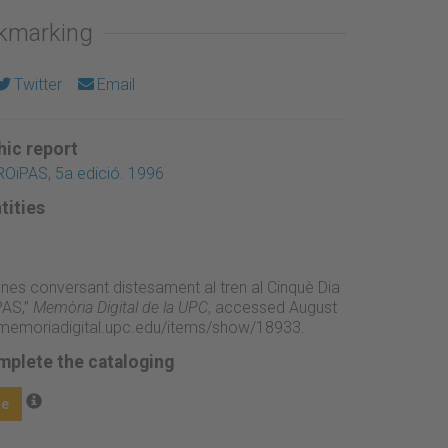
okmarking
Twitter
Email
ic report
ROiPAS, 5a edició. 1996
tities
ones conversant distesament al tren al Cinquè Dia
PAS,”
Memòria Digital de la UPC
, accessed August
//memoriadigital.upc.edu/items/show/18933
.
mplete the cataloging
ge