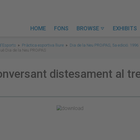
HOME
FONS
BROWSE
EXHIBITS

d'Esports
Pràctica esportiva lliure
Dia de la Neu PROiPAS, 5a edició. 1996
nquè Dia de la Neu PROiPAS
nversant distesament al tre