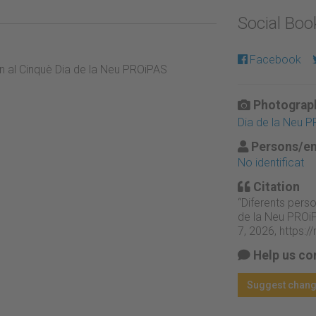
Social Bo
Facebook
n al Cinquè Dia de la Neu PROiPAS
Photograph
Dia de la Neu P
Persons/en
No identificat
Citation
“Diferents pers
de la Neu PROi
7, 2026,
https:
Help us co
Suggest chan