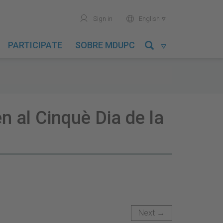
user
world
Sign in
English

PARTICIPATE
SOBRE MDUPC

n al Cinquè Dia de la
Next →