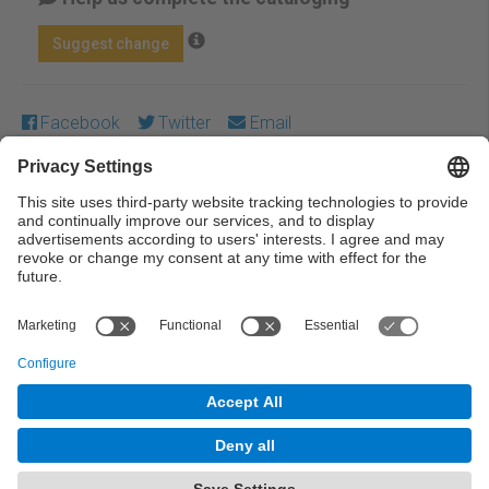
Suggest change
Facebook
Twitter
Email
Except where otherwise noted, content on this work is
licensed under a Creative Commons license:
Attribution-
NonCommercial-NoDerivs 3.0 Spain
← Previous
Next →
© UPC Universitat Politècnica de Catalunya ·
BarcelonaTech