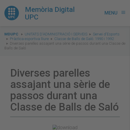
Memòria Digital
MENU
menu
UPC
You
MDUPC
UNITATS D'ADMINISTRACIÓ I SERVEIS
Servei d'Esports
are
Pràctica esportiva lliure
Classe de Balls de Saló. 1990 i 1992
Diverses parelles assajant una sèrie de passos durant una Classe de
here:
Balls de Saló
Diverses parelles
assajant una sèrie de
passos durant una
Classe de Balls de Saló