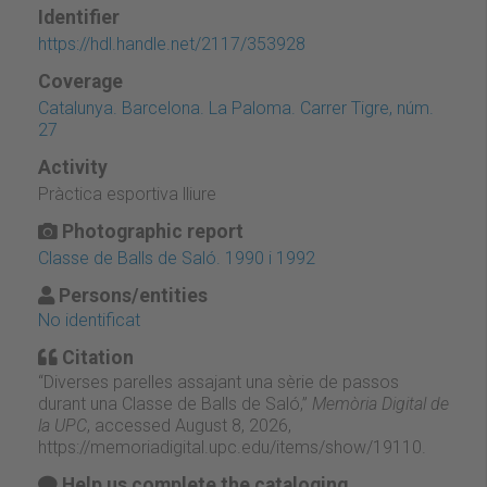
Identifier
https://hdl.handle.net/2117/353928
Coverage
Catalunya. Barcelona. La Paloma. Carrer Tigre, núm.
27
Activity
Pràctica esportiva lliure
Photographic report
Classe de Balls de Saló. 1990 i 1992
Persons/entities
No identificat
Citation
“Diverses parelles assajant una sèrie de passos
durant una Classe de Balls de Saló,”
Memòria Digital de
la UPC
, accessed August 8, 2026,
https://memoriadigital.upc.edu/items/show/19110
.
Help us complete the cataloging